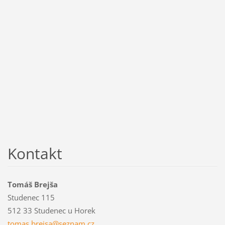
Kontakt
Tomáš Brejša
Studenec 115
512 33 Studenec u Horek
tomas.br
ejsa@sez
nam.cz