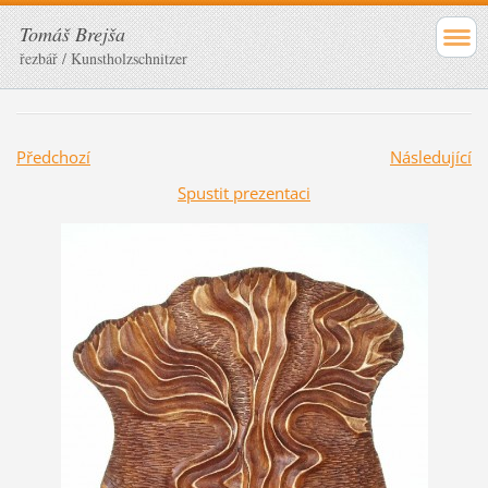
Tomáš Brejša
řezbář / Kunstholzschnitzer
Předchozí
Následující
Spustit prezentaci