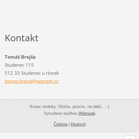
Kontakt
Tomáš Brejša
Studenec 115
512 33 Studenec u Horek
tomas.br
ejsa@sez
nam.cz
Konec stránky. Otočte, prosím, na další...:-)
Vytvořeno službou
Webnode
Čeština
|
Deutsch