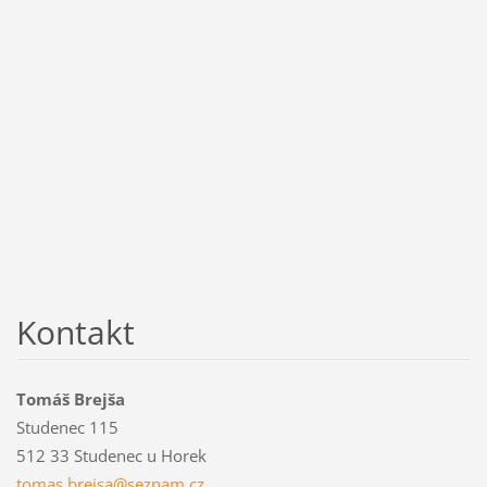
Kontakt
Tomáš Brejša
Studenec 115
512 33 Studenec u Horek
tomas.br
ejsa@sez
nam.cz