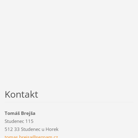
Kontakt
Tomáš Brejša
Studenec 115
512 33 Studenec u Horek
tomas.br
ejsa@sez
nam.cz