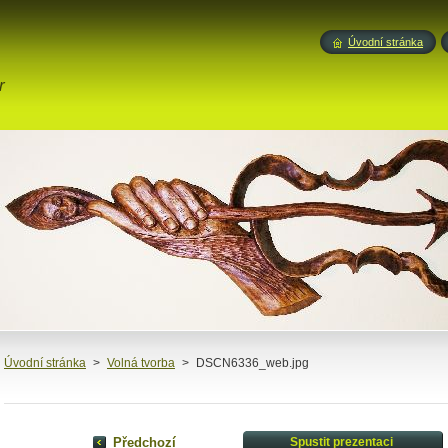
Úvodní stránka
r
Úvodní stránka
>
Volná tvorba
>
DSCN6336_web.jpg
Předchozí
Spustit prezentaci