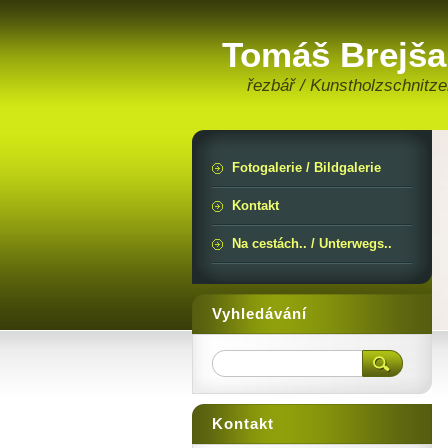
Tomáš Brejša
řezbář / Kunstholzschnitze
Fotogalerie / Bildgalerie
Kontakt
Na cestách.. / Unterwegs..
Vyhledávání
Kontakt