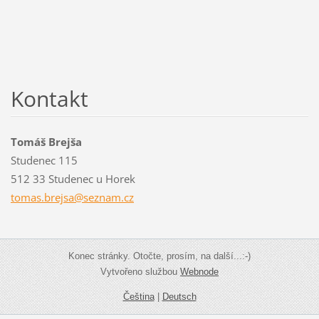
Kontakt
Tomáš Brejša
Studenec 115
512 33 Studenec u Horek
tomas.br
ejsa@sez
nam.cz
Konec stránky. Otočte, prosím, na další...:-)
Vytvořeno službou
Webnode
Čeština
|
Deutsch