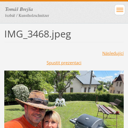
Tomáš Brejša
řezbář / Kunstholzschnitzer
IMG_3468.jpeg
Následující
Spustit prezentaci