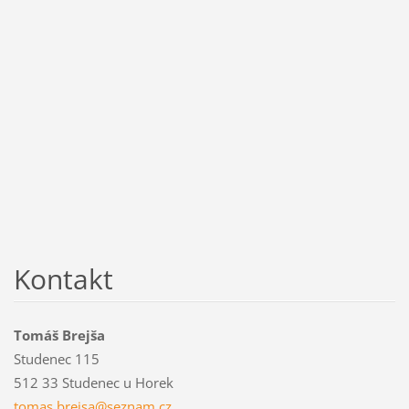
Kontakt
Tomáš Brejša
Studenec 115
512 33 Studenec u Horek
tomas.br
ejsa@sez
nam.cz