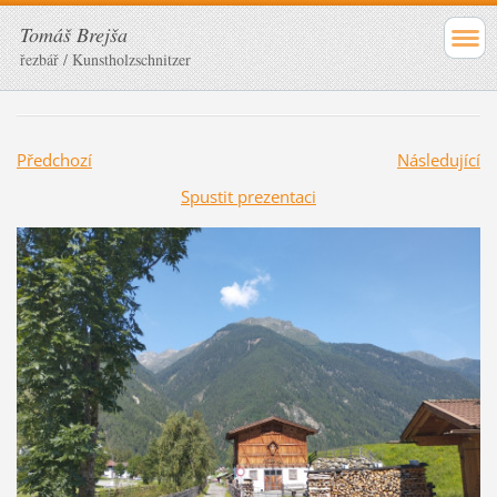
Tomáš Brejša
řezbář / Kunstholzschnitzer
Předchozí
Následující
Spustit prezentaci