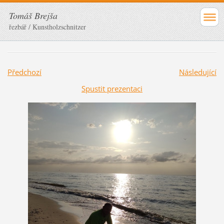
Tomáš Brejša
řezbář / Kunstholzschnitzer
Předchozí
Následující
Spustit prezentaci