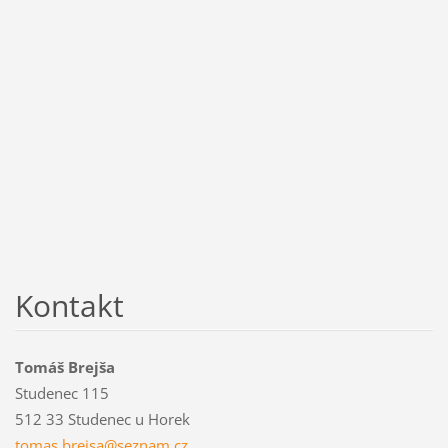
Kontakt
Tomáš Brejša
Studenec 115
512 33 Studenec u Horek
tomas.br
ejsa@sez
nam.cz