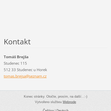
Kontakt
Tomáš Brejša
Studenec 115
512 33 Studenec u Horek
tomas.br
ejsa@sez
nam.cz
Konec stránky. Otočte, prosím, na další...:-)
Vytvořeno službou
Webnode
Čeština
|
Deutsch