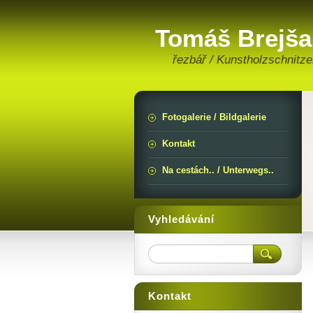
Tomáš Brejša
řezbář / Kunstholzschnitze
Fotogalerie / Bildgalerie
Kontakt
Na cestách.. / Unterwegs..
Vyhledávání
Kontakt