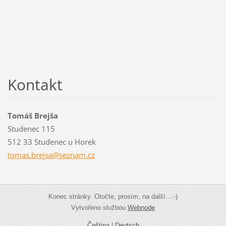
Kontakt
Tomáš Brejša
Studenec 115
512 33 Studenec u Horek
tomas.br
ejsa@sez
nam.cz
Konec stránky. Otočte, prosím, na další...:-)
Vytvořeno službou
Webnode
Čeština
|
Deutsch