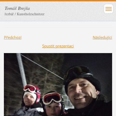
Tomáš Brejša
řezbář / Kunstholzschnitzer
Předchozí
Následující
Spustit prezentaci