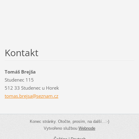
Kontakt
Tomáš Brejša
Studenec 115
512 33 Studenec u Horek
tomas.br
ejsa@sez
nam.cz
Konec stránky. Otočte, prosím, na další...:-)
Vytvořeno službou
Webnode