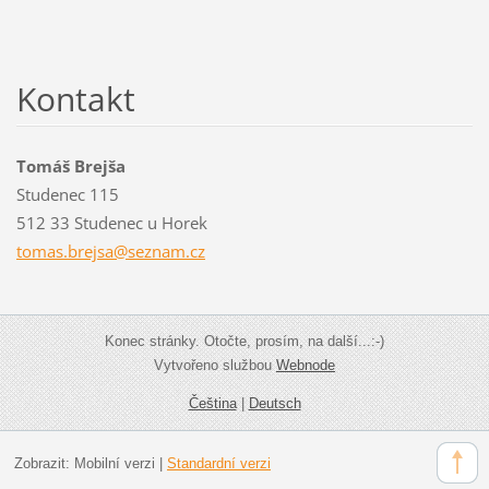
Kontakt
Tomáš Brejša
Studenec 115
512 33 Studenec u Horek
tomas.br
ejsa@sez
nam.cz
Konec stránky. Otočte, prosím, na další...:-)
Vytvořeno službou
Webnode
Čeština
|
Deutsch
Zobrazit:
Mobilní verzi
|
Standardní verzi