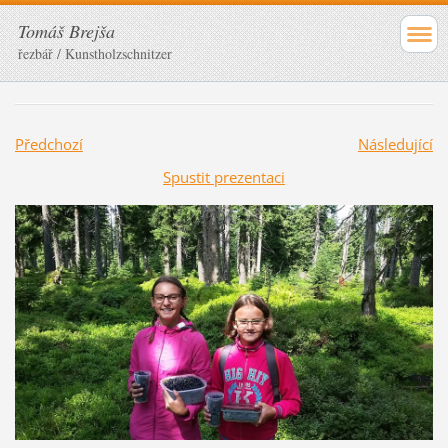
Tomáš Brejša
řezbář / Kunstholzschnitzer
Předchozí
Následující
Spustit prezentaci