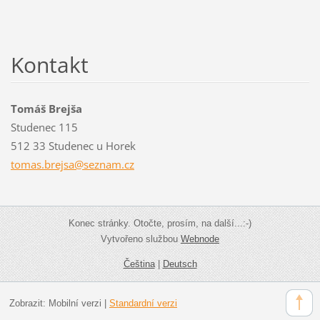
Kontakt
Tomáš Brejša
Studenec 115
512 33 Studenec u Horek
tomas.br
ejsa@sez
nam.cz
Konec stránky. Otočte, prosím, na další...:-)
Vytvořeno službou
Webnode
Čeština
|
Deutsch
Zobrazit:
Mobilní verzi
|
Standardní verzi