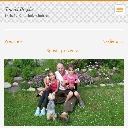
Tomáš Brejša
řezbář / Kunstholzschnitzer
Předchozí
Následující
Spustit prezentaci