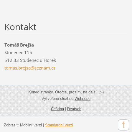
Kontakt
Tomáš Brejša
Studenec 115
512 33 Studenec u Horek
tomas.br
ejsa@sez
nam.cz
Konec stránky. Otočte, prosím, na další...:-)
Vytvořeno službou
Webnode
Čeština
|
Deutsch
Zobrazit:
Mobilní verzi
|
Standardní verzi