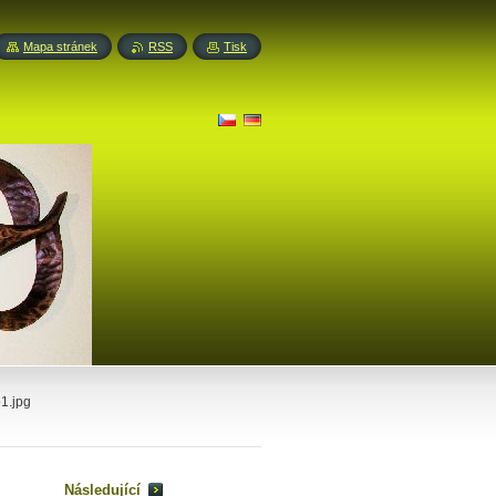
Mapa stránek
RSS
Tisk
1.jpg
Následující