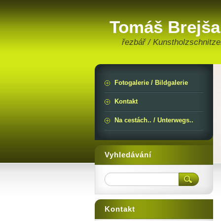
Tomáš Brejša
řezbář / Kunstholzschnitze
Fotogalerie / Bildgalerie
Kontakt
Na cestách.. / Unterwegs..
Vyhledávání
Kontakt