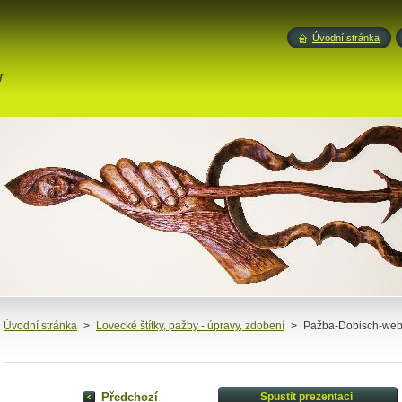
Úvodní stránka
r
Úvodní stránka
>
Lovecké štítky, pažby - úpravy, zdobení
>
Pažba-Dobisch-web
Předchozí
Spustit prezentaci