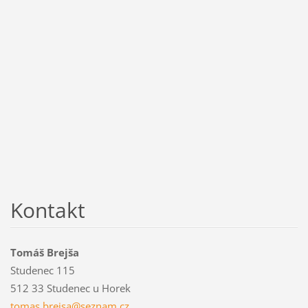
Kontakt
Tomáš Brejša
Studenec 115
512 33 Studenec u Horek
tomas.br
ejsa@sez
nam.cz