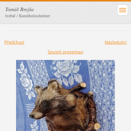
Tomáš Brejša
řezbář / Kunstholzschnitzer
Předchozí
Následující
Spustit prezentaci