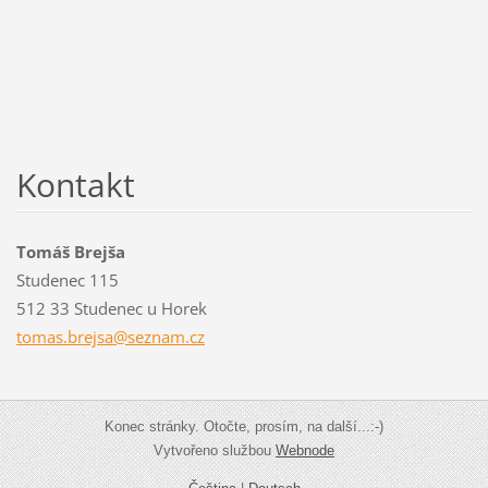
Kontakt
Tomáš Brejša
Studenec 115
512 33 Studenec u Horek
tomas.br
ejsa@sez
nam.cz
Konec stránky. Otočte, prosím, na další...:-)
Vytvořeno službou
Webnode