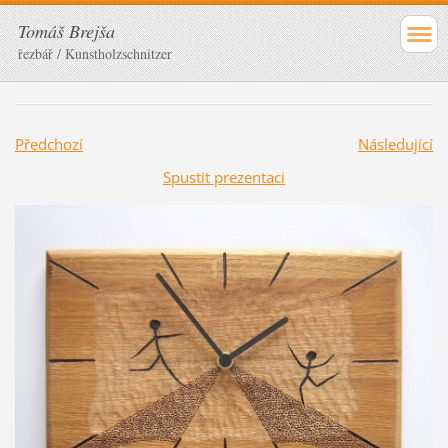
Tomáš Brejša
řezbář / Kunstholzschnitzer
Předchozí
Následující
Spustit prezentaci