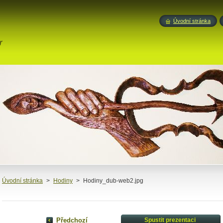
Úvodní stránka
r
Úvodní stránka
>
Hodiny
>
Hodiny_dub-web2.jpg
Předchozí
Spustit prezentaci