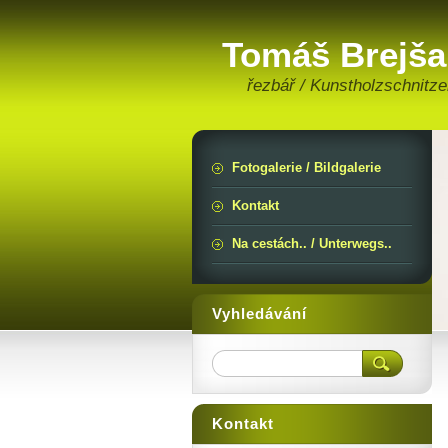
Tomáš Brejša
řezbář / Kunstholzschnitze
Fotogalerie / Bildgalerie
Kontakt
Na cestách.. / Unterwegs..
Vyhledávání
Kontakt