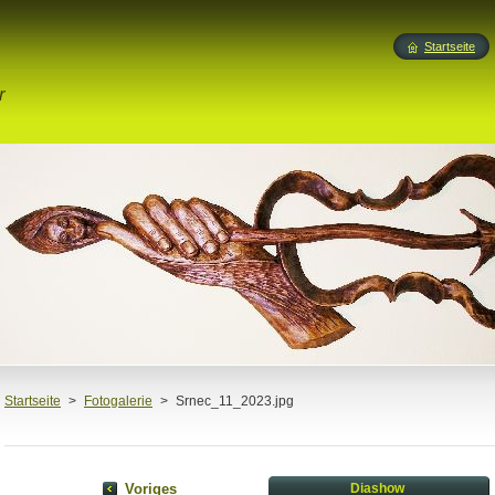
Startseite
r
Startseite
>
Fotogalerie
>
Srnec_11_2023.jpg
Voriges
Diashow