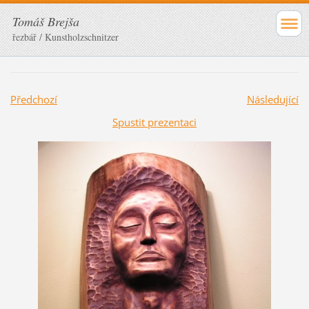
Tomáš Brejša
řezbář / Kunstholzschnitzer
Předchozí
Následující
Spustit prezentaci