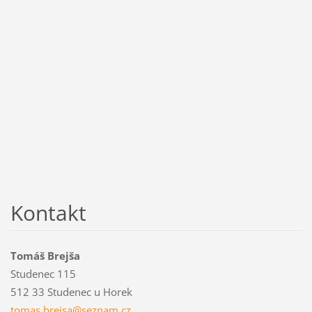
Kontakt
Tomáš Brejša
Studenec 115
512 33 Studenec u Horek
tomas.br
ejsa@sez
nam.cz