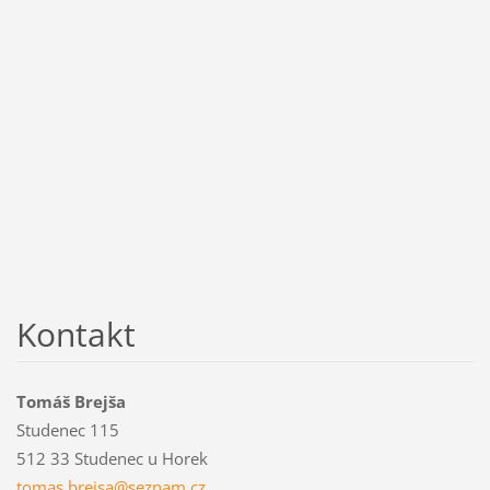
Kontakt
Tomáš Brejša
Studenec 115
512 33 Studenec u Horek
tomas.br
ejsa@sez
nam.cz