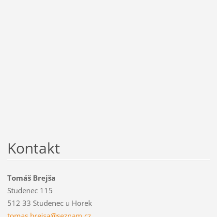
Kontakt
Tomáš Brejša
Studenec 115
512 33 Studenec u Horek
tomas.br
ejsa@sez
nam.cz