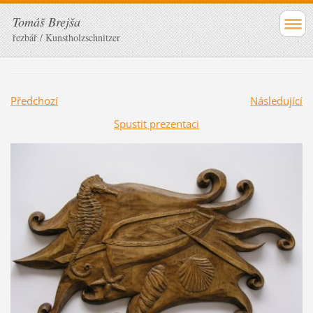
Tomáš Brejša
řezbář / Kunstholzschnitzer
Předchozí
Následující
Spustit prezentaci