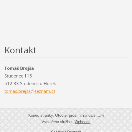
Kontakt
Tomáš Brejša
Studenec 115
512 33 Studenec u Horek
tomas.br
ejsa@sez
nam.cz
Konec stránky. Otočte, prosím, na další...:-)
Vytvořeno službou
Webnode