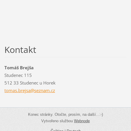
Kontakt
Tomáš Brejša
Studenec 115
512 33 Studenec u Horek
tomas.br
ejsa@sez
nam.cz
Konec stránky. Otočte, prosím, na další...:-)
Vytvořeno službou
Webnode