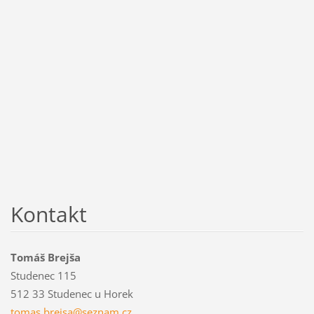
Kontakt
Tomáš Brejša
Studenec 115
512 33 Studenec u Horek
tomas.br
ejsa@sez
nam.cz