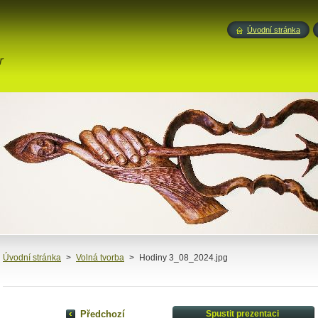
Úvodní stránka
r
Úvodní stránka
>
Volná tvorba
>
Hodiny 3_08_2024.jpg
Předchozí
Spustit prezentaci