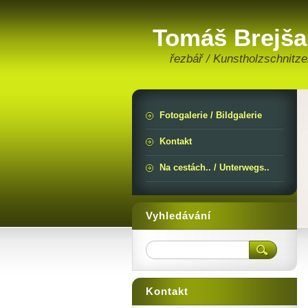
Tomáš Brejša
řezbář / Kunstholzschnitze
Fotogalerie / Bildgalerie
Kontakt
Na cestách.. / Unterwegs..
Vyhledávání
Kontakt